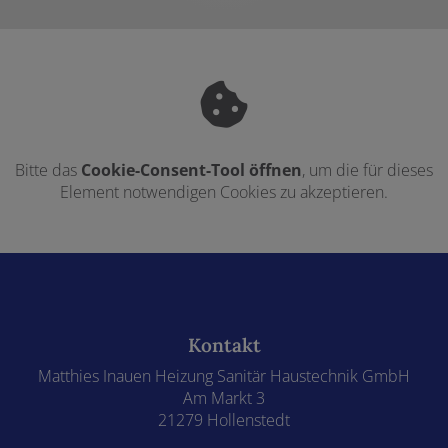
Bitte das
Cookie-Consent-Tool öffnen
, um die für dieses
Element notwendigen Cookies zu akzeptieren.
Footer - Kontaktdaten und Öffnungszeiten
Kontakt
Matthies Inauen Heizung Sanitär Haustechnik GmbH
Am Markt 3
21279 Hollenstedt