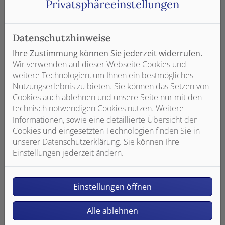
Privatsphäre­einstellungen
Planung
Sparen Sie sich in Zukunft den Ärger
Datenschutzhinweise
über fehlende Steckdosen,
Ihre Zustimmung können Sie jederzeit widerrufen.
Lichtschalter, Leerrohre oder
Wir verwenden auf dieser Webseite Cookies und
Netzwerkverkabelungen. Matthies
weitere Technologien, um Ihnen ein bestmögliches
Inauen Heizung Sanitär Haustechnik
Nutzungserlebnis zu bieten. Sie können das Setzen von
GmbH übernimmt für Sie die Planung
Cookies auch ablehnen und unsere Seite nur mit den
Ihrer Elektroinstallationen.
technisch notwendigen Cookies nutzen. Weitere
Informationen, sowie eine detaillierte Übersicht der
Weiterlesen
Cookies und eingesetzten Technologien finden Sie in
unserer Datenschutzerklärung. Sie können Ihre
Einstellungen jederzeit ändern.
Einstellungen öffnen
Alle ablehnen