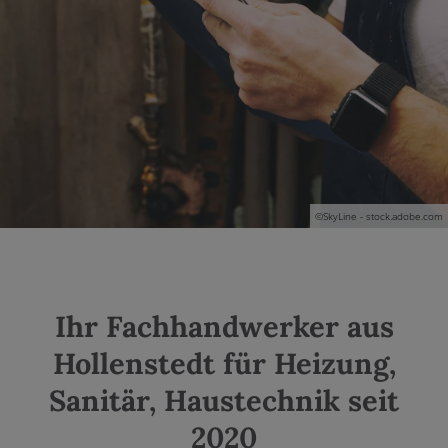
nd schließen
 und schließen
nen und schließen
en und schließen
©
SkyLine - stock.adobe.com
Ihr Fachhandwerker aus
Hollenstedt für Heizung,
Sanitär, Haustechnik seit
2020