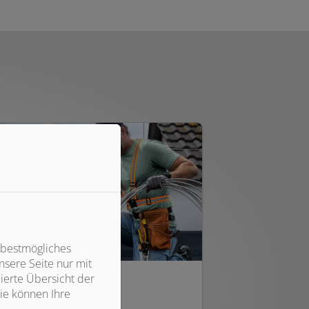
 bestmögliches
sere Seite nur mit
ierte Übersicht der
Blitzschutzanlagen
ie können Ihre