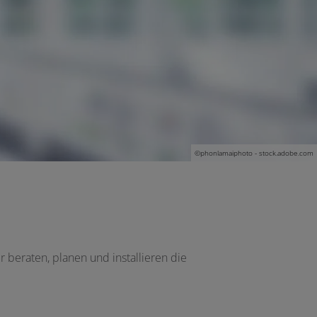
©phonlamaiphoto - stock.adobe.com
 beraten, planen und installieren die