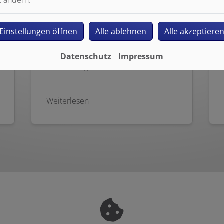
Insbesondere in größeren
Wohngebäuden, in Büros, Lagern
Einstellungen öffnen
Alle ablehnen
Alle akzeptiere
und Geschäften ist eine
Brandmeldeanlage (BMA) ein Muss.
Wenn es irgendwo brennt, stellt der
Datenschutz
Impressum
Rauch die größte Gefahr dar.
Weiterlesen