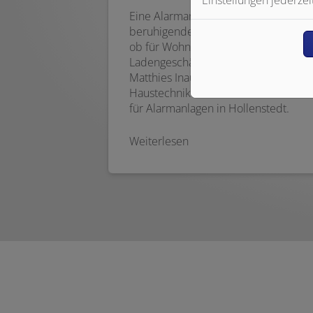
Eine Alarmanlage bietet ein
beruhigendes Plus an Sicherheit –
ob für Wohnhäuser, Lagerhallen,
Ladengeschäfte oder Bürogebäude.
Matthies Inauen Heizung Sanitär
Haustechnik GmbH ist Ihr Partner
für Alarmanlagen in Hollenstedt.
Weiterlesen