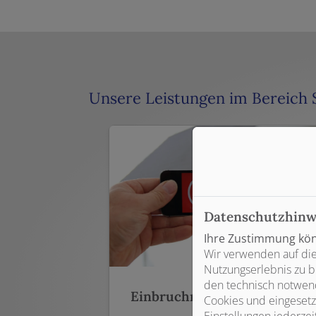
Unsere Leistungen im Bereich 
Datenschutzhinw
Ihre Zustimmung könn
Wir verwenden auf die
Nutzungserlebnis zu b
den technisch notwend
Einbruchmeldeanlagen
Cookies und eingesetz
Einstellungen jederzei