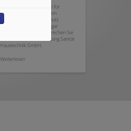
Kennen Sie die Vorgaben für
Blitzschutzanlagen in ihrem
n
Gebäude? Ist ein Blitzschutz
empfehlenswert oder sogar
dringend notwendig? Sprechen Sie
mit Matthies Inauen Heizung Sanitär
Haustechnik GmbH.
Weiterlesen