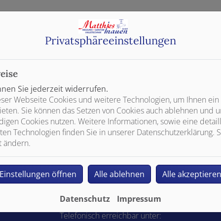
Privatsphäre­einstellungen
eise
sent-Tool öffnen
, um die für dieses Element notwendigen Co
en Sie jederzeit widerrufen.
ser Webseite Cookies und weitere Technologien, um Ihnen ein
ieten. Sie können das Setzen von Cookies auch ablehnen und un
igen Cookies nutzen. Weitere Informationen, sowie eine detaill
ten Technologien finden Sie in unserer Datenschutzerklärung. S
t ändern.
Kontakt
Einstellungen öffnen
Alle ablehnen
Alle akzeptiere
Matthies Inauen Heizung Sanitär Haustechnik GmbH
Am Markt 3
21279 Hollenstedt
Datenschutz
Impressum
Telefonisch erreichbar unter: