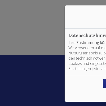
nd schließen
 und schließen
Datenschutzhinw
nen und schließen
Bitte das
Cookie-Con
Ihre Zustimmung könn
Wir verwenden auf die
en und schließen
Nutzungserlebnis zu b
den technisch notwend
Cookies und eingesetz
Einstellungen jederzei
Footer - Kontaktdaten und Öffnungszeiten
schließen