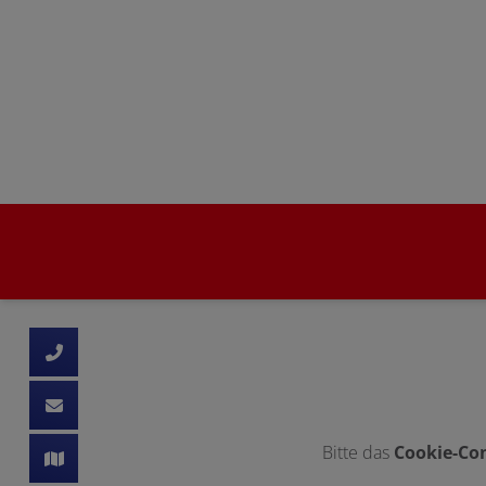
d schließen
ließen
 schließen
 und schließen
schließen
Bitte das
Cookie-Con
ffnen und schließen