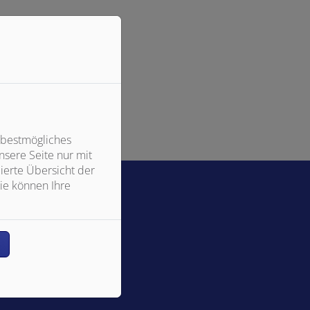
okies zu akzeptieren.
 bestmögliches
sere Seite nur mit
ierte Übersicht der
ie können Ihre
n